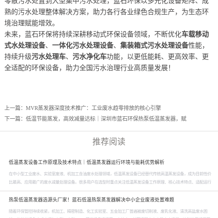
零散污水处置到大型集中污水处理，蓝石环保以多元化设备矩阵、成
熟的污水处理整体解决方案，助力各行各业绿色合规生产，为生态环
境治理赋能增效。
未来，蓝石环保将持续深耕移动式环保设备领域，不断优化
车载移动
式水处理设备
、
一体化污水处理设备
、
集装箱式污水处理设备
性能，
持续升级
污水处理车
、
污水净化车
功能，以更低能耗、更高效率、更
全适配的环保设备，助力全国污水治理行业高质量发展！
上一篇：
MVR蒸发器深度技术推广：工业废水趋零排放的核心引擎
下一篇：
低温节能蒸发，高效减量达标｜深圳市蓝石环保热泵低温蒸发器，赋
推荐阅读
低温蒸发设备工作原理及技术特点｜低温蒸发器运行环境与能耗优势解析
在中小型工业废水、实验室废液、机加工含油废水处理领域，低温蒸发设备已经替代传统高温蒸发设备，成为目前性价
比最高、应用最广的废水减量处理设备。很多用户在选型时重点关注低温蒸发设备工作原理、核心技术特点、适配运行
环境及实际运行能耗。深圳市蓝石环保科技有限公司作为专业废水低温蒸发器厂家，为大家全面解析低温蒸发器的核心
技术优势与实际运行参数，帮助企业精准选型、节能降本、合规治水。首先从低温蒸发设备工作原理...
热泵低温蒸发器选源头厂家！蓝石低温热泵蒸发器解决中小企业废液处置难题
随着环保管控持续收紧，机加工、精密制造、化工实验室、五金加工厂普遍被废切削液、废乳化液、清洗高盐废水困