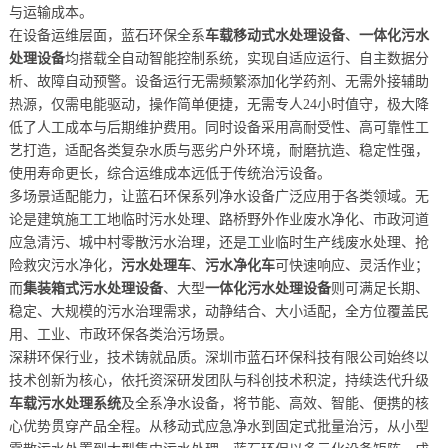
与运输成本。
在设备运维层面，蓝石环保全系
车载移动式水处理设备
、
一体化污水
处理设备
均搭载全自动智能控制系统，实现自适应运行、自主数据分
析、故障自动预警。设备运行无需频繁添加化学药剂、无需外接辅助
热源，仅需电能驱动，操作简单便捷，无需专人24小时值守，极大降
低了人工成本与后期维护费用。同时设备采用高耐受性、高可靠性工
艺打造，适配各类复杂水质与恶劣户外环境，耐磨抗造、稳定性强，
使用寿命更长，综合运维成本远低于传统治污设备。
多场景适配能力，让蓝石环保系列净水设备广泛应用于各类领域。无
论是建筑施工工地临时污水处理、路桥野外作业废水净化、市政河道
应急清污、城中村零散污水治理，还是工业临时生产线废水处理、抢
险救灾污水净化，
污水处理车
、
污水净化车
可快速响应、灵活作业；
而
集装箱式污水处理设备
、大型
一体化污水处理设备
则可满足长期、
稳定、大规模的污水治理需求，动静结合、大小适配，全方位覆盖民
用、工业、市政环保各类治污场景。
深耕环保行业，技术铸就品质。深圳市蓝石环保科技有限公司始终以
技术创新为核心，依托资深研发团队与科创技术积淀，持续迭代升级
车载污水处理系统
及全系净水设备，将节能、高效、智能、便携的核
心优势贯穿产品全程。从移动式应急净水到固定式批量治污，从小型