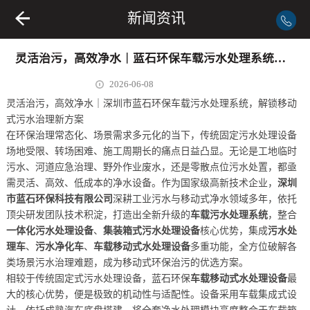
新闻资讯
灵活治污，高效净水｜蓝石环保车载污水处理系统，解锁移动式污水治理新方案
2026-06-08
灵活治污，高效净水｜深圳市蓝石环保车载污水处理系统，解锁移动
式污水治理新方案
在环保治理常态化、场景需求多元化的当下，传统固定污水处理设备
场地受限、转场困难、施工周期长的痛点日益凸显。无论是工地临时
污水、河道应急治理、野外作业废水，还是零散点位污水处置，都亟
需灵活、高效、低成本的净水设备。作为国家级高新技术企业，
深圳
市蓝石环保科技有限公司
深耕工业污水与移动式净水领域多年，依托
顶尖研发团队技术积淀，打造出全新升级的
车载污水处理系统
，整合
一体化污水处理设备
、
集装箱式污水处理设备
核心优势，集成
污水处
理车
、
污水净化车
、
车载移动式水处理设备
多重功能，全方位破解各
类场景污水治理难题，成为移动式环保治污的优选方案。
相较于传统固定式污水处理设备，蓝石环保
车载移动式水处理设备
最
大的核心优势，便是极致的机动性与适配性。设备采用车载集成式设