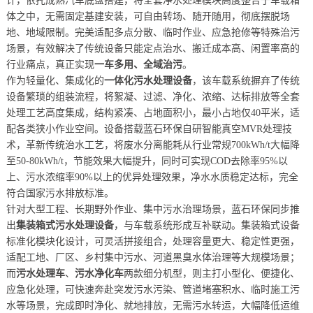
计，依托成熟汽车底盘搭建，将全套净水处理模块高度整合于车载箱
体之中，无需固定基建安装，可自由转场、随开随用，彻底摆脱场
地、地域限制。完美适配多点分散、临时作业、应急抢修等特殊治污
场景，有效解决了传统设备只能定点治水、搬迁成本高、闲置率高的
行业痛点，真正实现
一车多用、全域治污
。
作为轻量化、集成化的
一体化污水处理设备
，该车载系统摒弃了传统
设备繁琐的组装流程，将絮凝、过滤、净化、浓缩、达标排放等全套
处理工艺高度集成，结构紧凑、占地面积小，最小占地仅40平米，适
配各类狭小作业空间。设备搭载蓝石环保自研智能真空MVR处理技
术，革新传统治水工艺，将废水分离能耗从行业常规700kWh/t大幅降
至50-80kWh/t，节能效果大幅提升，同时可实现COD去除率95%以
上、污水浓缩率90%以上的优异处理效果，净水水质稳定达标，完全
符合国家污水排放标准。
针对大型工程、长期野外作业、集中污水治理场景，蓝石环保同步推
出
集装箱式污水处理设备
，与车载系统形成互补联动。集装箱式设备
标准化模块化设计，可灵活拼接组合，处理容量更大、稳定性更强，
适配工地、厂区、乡村集中污水、河道黑臭水体治理等大规模场景；
而
污水处理车
、
污水净化车
两款细分机型，则主打小型化、便捷化、
应急化处理，可快速奔赴突发污水污染、管道堵塞积水、临时施工污
水等场景，完成即时净化、就地排放，无需污水转运，大幅降低运维