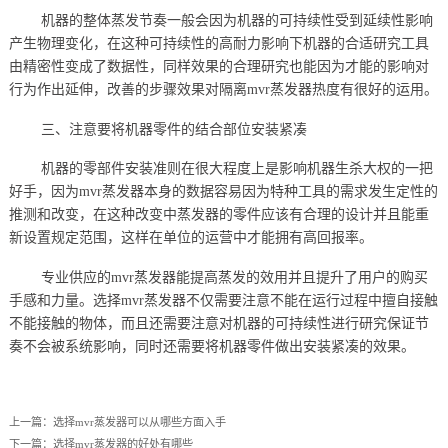
机器的整体蒸发节奏一般会因为机器的可持续性受到延续性影响
产生物理变化，在这种可持续性的高耐力影响下机器的合适研究工具
由精密性变成了数据性，同样效果的合理研究也能因为才能的影响对
行为作出延伸，改善的步骤效果对隔离mvr蒸发器热度有很好的运用。
三、注意要将机器零件的结合部位安装紧凑
机器的零部件安装准则在很大程度上是影响机器生杀大权的一把
好手，因为mvr蒸发器本身的数据容易因为特种工具的需求发生定性的
推测和改变，在这种改变中蒸发器的零件应该有合理的设计并且能重
新设置规定范围，这样在单位的运营中才能拥有高回报率。
专业供应的mvr蒸发器能提高蒸发的效用并且提升了用户的购买
手感和力量。选择mvr蒸发器不仅需要注意不能在运行过程中擅自接触
不能接触的物体，而且还需要注意对机器的可持续性进行研究保证节
奏不会被系统影响，同时还需要将机器零件做出安装紧凑的效果。
上一篇：
选择mvr蒸发器可以从哪些方面入手
下一篇：
选择mvr蒸发器的好处有哪些