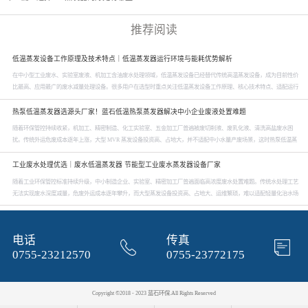
推荐阅读
低温蒸发设备工作原理及技术特点｜低温蒸发器运行环境与能耗优势解析
在中小型工业废水、实验室废液、机加工含油废水处理领域，低温蒸发设备已经替代传统高温蒸发设备，成为目前性价
比最高、应用最广的废水减量处理设备。很多用户在选型时重点关注低温蒸发设备工作原理、核心技术特点、适配运行
环境及实际运行能耗。深圳市蓝石环保科技有限公司作为专业废水低温蒸发器厂家，为大家全面解析低温蒸发器的核心
技术优势与实际运行参数，帮助企业精准选型、节能降本、合规治水。首先从低温蒸发设备工作原理...
热泵低温蒸发器选源头厂家！蓝石低温热泵蒸发器解决中小企业废液处置难题
随着环保管控持续收紧，机加工、精密制造、化工实验室、五金加工厂普遍被废切削液、废乳化液、清洗高盐废水困
扰。传统外运危废成本逐年上涨，大型 MVR 蒸发设备投资高、占地大，并不适配中小水量产废场景，这时热泵低温蒸
发器、低温热泵蒸发器就成为轻量化废水处理的最优解，而靠谱的热泵低温蒸发器厂家直接决定长期使用成本与稳定
度。深圳市蓝石环保深耕蒸发水处理设备十余年，作为专业低温蒸发器厂家，主打自研热泵低温蒸发...
工业废水处理优选｜废水低温蒸发器 节能型工业废水蒸发器设备厂家
随着工业环保管控标准持续升级，中小制造企业、实验室、精密加工厂普遍面临高浓度废水处置难题。传统水处理工艺
无法实现废水深度减量，危废外运成本逐年攀升，而大型蒸发设备投资高、占地大、运维繁琐，难以适配轻量化治水场
景。此时，高性能蒸发器设备成为企业废水合规治理、降本增效的核心选择，其中废水低温蒸发器、节能工业废水蒸发
器凭借适配性广、能耗低、稳定性强的优势，成为当下工业废水减量处理的主流设备。深圳市蓝石环...
电话
传真
0755-23212570
0755-23772175
Copyright ©2018 - 2023 蓝石环保.All Rights Reserved