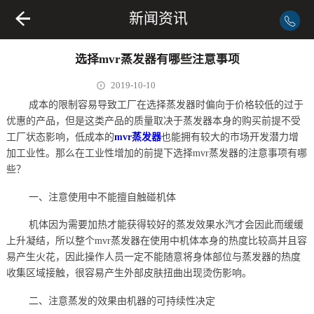
新闻资讯
选择mvr蒸发器有哪些注意事项
2019-10-10
成本的限制容易导致工厂在选择蒸发器时偏向于价格较低的过于
优惠的产品，但是这类产品的质量取决于蒸发器本身的购买前提不受
工厂状态影响，低成本的
mvr蒸发器
也能拥有较大的市场开发潜力增
加工业性。那么在工业性增加的前提下选择mvr蒸发器的注意事项有哪
些？
一、注意使用中不能擅自触碰机体
机体因为需要加热才能获得较好的蒸发效果水汽才会因此而缓缓
上升凝结，所以整个mvr蒸发器在使用中机体本身的热度比较高并且容
易产生火花，因此操作人员一定不能随意将身体部位与蒸发器的热度
收集区域接触，很容易产生外部皮肤扭曲出现烫伤影响。
二、注意蒸发的效果由机器的可持续性决定