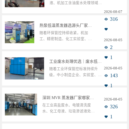
液、机加工含油废水处理领域，
低温蒸发设备已经替代传统高...
2026
-
08
-
07
316
热泵低温蒸发器选源头厂家！蓝石低温热泵蒸发器解决中小企业废液处置难题
随着环保管控持续收紧，机加
工、精密制造、化工实验室、五
2026
-
08
-
05
金加工厂普遍被废切削液、废...
2
1
工业废水处理优选｜废水低温蒸发器 节能型工业废水蒸发器设备厂家
2026
-
08
-
05
随着工业环保管控标准持续升
143
级，中小制造企业、实验室、精
密加工厂普遍面临高浓度废水...
1
深圳 MVR 蒸发器厂家哪家靠谱？深圳市蓝石环保 MVR 蒸发器，详解 MVR 蒸发器工作原理
2026
-
08
-
05
在工业高盐废水、电镀清洗废
326
水、化工母液、垃圾渗滤液处理
1
赛道，MVR 蒸发器凭借超...